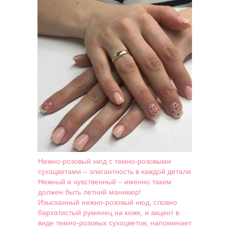
Нежно-розовый нюд с темно-розовыми
сухоцветами – элегантность в каждой детали.
Нежный и чувственный – именно таким
должен быть летний маникюр!
Изысканный нежно-розовый нюд, словно
бархатистый румянец на коже, и акцент в
виде темно-розовых сухоцветов, напоминает