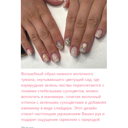
Волшебный образ нежного молочного
тумана, окутывающего цветущий сад, где
изумрудная зелень листвы переплетается с
тонкими стебельками сухоцветов, можно
воплотить в маникюре, сочетая молочный
оттенок с зелеными сухоцветами и добавляя
изюминку в виде слайдера. Этот дизайн
станет настоящим украшением Ваших рук и
подарит ощущение гармонии с природой.