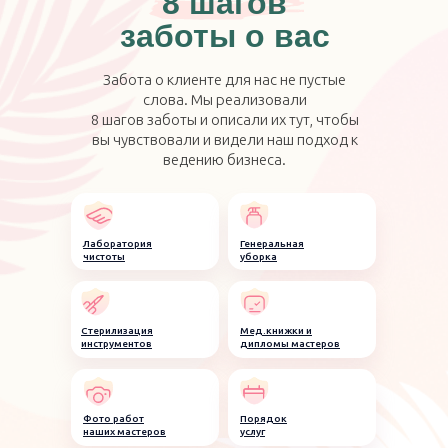
8 шагов
заботы о вас
Забота о клиенте для нас не пустые
слова. Мы реализовали
8 шагов заботы и описали их тут, чтобы
вы чувствовали и видели наш подход к
ведению бизнеса.
Лаборатория
Генеральная
чистоты
уборка
Стерилизация
Мед.книжки и
инструментов
дипломы мастеров
Фото работ
Порядок
наших мастеров
услуг