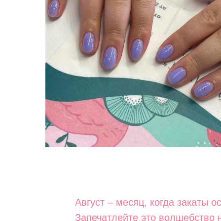
Август – месяц, когда закаты 
Запечатлейте это волшебство н