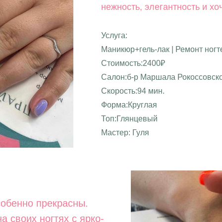
нежность, элегантность и хо
Услуга:
Маникюр+гель-лак | Ремонт ногт
Стоимость:2400₽
Салон:б-р Маршала Рокоссовско
Скорость:94 мин.
Форма:Круглая
Топ:Глянцевый
Мастер: Гуля
особенно прекрасны.
а своих ногтях с ярко-