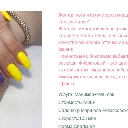
Желтая нега и фиолетовое мерц
это сочетание?
Желтый символизирует энергию 
это цвет летнего тепла, песчаны
качестве основного оттенка он 
акцент.
Фиолетовый с блестками добавля
роскоши. Фиолетовый – это цвет
за горизонтом, окрашивая небо 
имитируют мерцание звезд на н
эффект.
Услуга: Маникюр+гель-лак
Стоимость:2200₽
Салон:б-р Маршала Рокоссовско
Скорость:105 мин.
Форма:Овальная