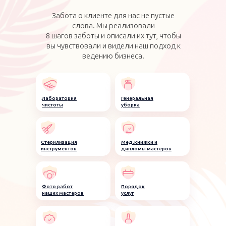
Забота о клиенте для нас не пустые
слова. Мы реализовали
8 шагов заботы и описали их тут, чтобы
вы чувствовали и видели наш подход к
ведению бизнеса.
Лаборатория
Генеральная
чистоты
уборка
Стерилизация
Мед.книжки и
инструментов
дипломы мастеров
Фото работ
Порядок
наших мастеров
услуг