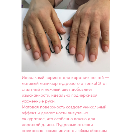
Идеальный вариант для коротких ногтей —
матовый маникюр пудрового оттенка! Этот
стильный и нежный цвет добавляет
изысканности, идеально подчеркивая
ухоженные руки.
Матовая поверхность создает уникальный
эффект и делает ногти визуально
аккуратнее, что особенно важно для
короткой длины. Пудровые оттенки
прекрасно гармонируют с любым образом,