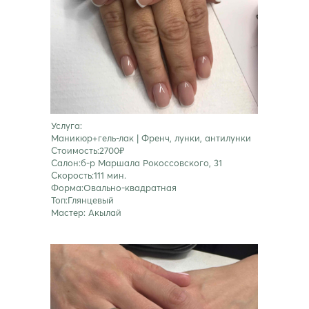
Услуга:
Маникюр+гель-лак | Френч, лунки, антилунки
Стоимость:2700₽
Салон:б-р Маршала Рокоссовского, 31
Скорость:111 мин.
Форма:Овально-квадратная
Топ:Глянцевый
Мастер: Акылай