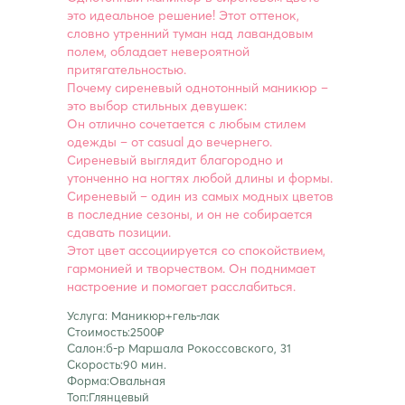
это идеальное решение! Этот оттенок,
словно утренний туман над лавандовым
полем, обладает невероятной
притягательностью.
Почему сиреневый однотонный маникюр –
это выбор стильных девушек:
Он отлично сочетается с любым стилем
одежды – от casual до вечернего.
Сиреневый выглядит благородно и
утонченно на ногтях любой длины и формы.
Сиреневый – один из самых модных цветов
в последние сезоны, и он не собирается
сдавать позиции.
Этот цвет ассоциируется со спокойствием,
гармонией и творчеством. Он поднимает
настроение и помогает расслабиться.
Услуга: Маникюр+гель-лак
Стоимость:2500₽
Салон:б-р Маршала Рокоссовского, 31
Скорость:90 мин.
Форма:Овальная
Топ:Глянцевый