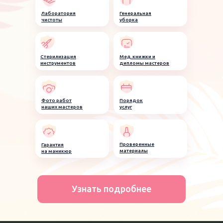
Лаборатория
Генеральная
чистоты
уборка
Стерилизация
Мед.книжки и
инструментов
дипломы мастеров
Фото работ
Порядок
наших мастеров
услуг
Проверенные
Гарантия
материалы
на маникюр
Узнать подробнее