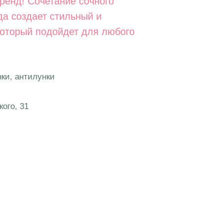
ренд! Сочетание сочного
да создает стильный и
оторый подойдет для любого
нки, антилунки
ого, 31