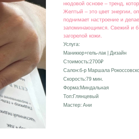
нюдовой основе – тренд, кото
Желтый – это цвет энергии, о
поднимает настроение и делае
запоминающимся. Свежий и б
загорелой кожи.
Услуга:
Маникюр+гель-лак | Дизайн
Стоимость:2700₽
Салон:б-р Маршала Рокоссовско
Скорость:79 мин.
Форма:Миндальная
Топ:Глянцевый
Мастер: Ани