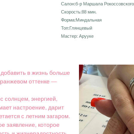
Салон:б-р Маршала Рокоссовского
Скорость:88 мин.
Форма:Миндальная
Топ:Глянцевый
Мастер: Арууке
я добавить в жизнь больше
-оранжевом оттенке —
с солнцем, энергией,
мает настроение, дарит
етается с летним загаром.
е заявление, которое
сть и жизнерадостность.