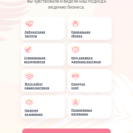
вы чувствовали и видели наш подход к
ведению бизнеса.
Лаборатория
Генеральная
чистоты
уборка
Стерилизация
Мед.книжки и
инструментов
дипломы мастеров
Фото работ
Порядок
наших мастеров
услуг
Проверенные
Гарантия
материалы
на маникюр