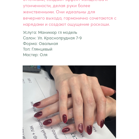
утонченности, делая руки более
женственными. Они идеальны для
вечернего выхода, гармонично сочетаются с
нарядами и создают ощущение роскоши.
Услуга: Маникюр гл модель
Салон: Ул. Краснопрудная 7-9
Форма: Овальная
Топ: Глянцевый
Мастер: Оля